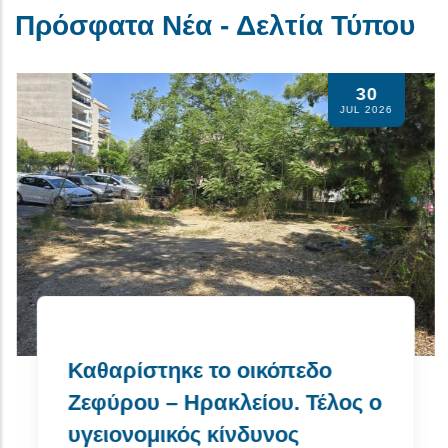
Πρόσφατα Νέα - Δελτία Τύπου
30
Αθλητικό υλ
JUL 2026
σωματεία τ
Δήμο Ηρακλ
Read More
ε το οικόπεδο
Ηρακλείου. Τέλος ο
ός κίνδυνος