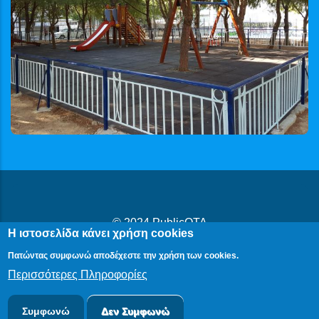
© 2024
PublicOTA
Η ιστοσελίδα κάνει χρήση cookies
Δήλωση Προβασιμότητας
|
Cookies
|
Πολιτική Προστασίας
Πατώντας συμφωνώ αποδέχεστε την χρήση των cookies.
Προσωπικών Δεδομένων
Περισσότερες Πληροφορίες
Συμφωνώ
Δεν Συμφωνώ