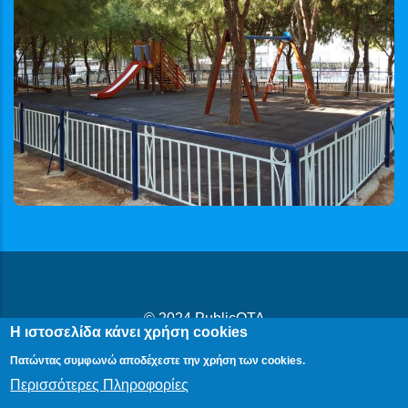
© 2024
PublicOTA
Η ιστοσελίδα κάνει χρήση cookies
Δήλωση Προβασιμότητας
|
Cookies
|
Πολιτική Προστασίας
Πατώντας συμφωνώ αποδέχεστε την χρήση των cookies.
Προσωπικών Δεδομένων
Περισσότερες Πληροφορίες