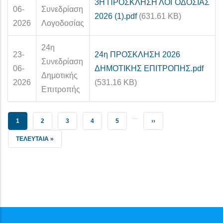
3Η ΠΡΟΣΚΛΗΣΗ ΛΟΓΟΔΟΣΙΑΣ
06-
Συνεδρίαση
2026 (1).pdf
(631.61 KB)
2026
Λογοδοσίας
24η
23-
24η ΠΡΟΣΚΛΗΣΗ 2026
Συνεδρίαση
06-
ΔΗΜΟΤΙΚΗΣ ΕΠΙΤΡΟΠΗΣ.pdf
Δημοτικής
2026
(531.16 KB)
Επιτροπής
…
ΤΡΈΧΟΥΣΑ ΣΕΛΊΔΑ
ΣΕΛΊΔΑ
ΣΕΛΊΔΑ
ΣΕΛΊΔΑ
ΣΕΛΊΔΑ
NEXT PAGE
1
2
3
4
5
››
LAST PAGE
ΤΕΛΕΥΤΑΊΑ »