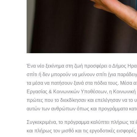
Ένα νέο ξεκίνημα στη ζωή προσφέρει ο Δήμος Ηρα
σπίτι ή δεν μπορούν να μείνουν σπίτι (για παράδε
τα μέσα να πατήσουν ξανά στα πόδια τους. Μέσα 
Εργασίας & Κοινωνικών Υποθέσεων, η Κοινωνική Υ
πρώτες που το διεκδίκησαν και επελέγησαν να το 
αυτών των ανθρώπων όπως και προγράμματα κατάρ
Συγκεκριμένα, το πρόγραμμα καλύπτει πλήρως τα έ
και πλήρως τον μισθό και τις εργοδοτικές εισφορέ