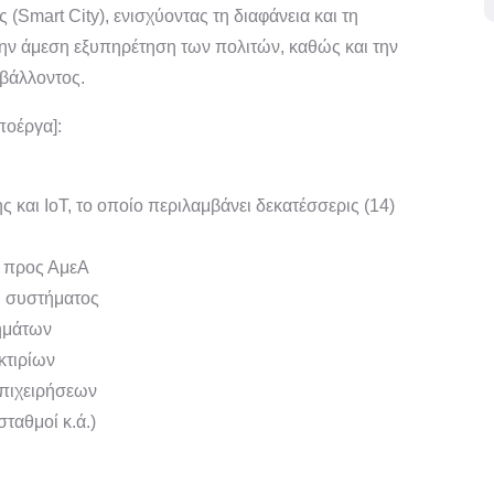
Smart City), ενισχύοντας τη διαφάνεια και τη
την άμεση εξυπηρέτηση των πολιτών, καθώς και την
ιβάλλοντος.
ποέργα]:
και IoT, το οποίο περιλαμβάνει δεκατέσσερις (14)
ς προς ΑμεΑ
ύ συστήματος
χημάτων
 κτιρίων
επιχειρήσεων
ταθμοί κ.ά.)