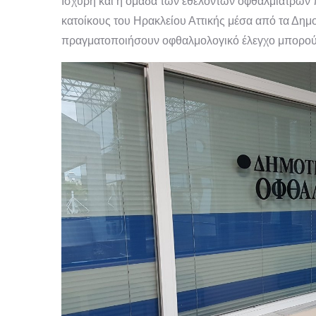
Ισχυρή και η ομάδα των εθελοντών οφθαλμίατρων 
κατοίκους του Ηρακλείου Αττικής μέσα από τα Δημοτ
πραγματοποιήσουν οφθαλμολογικό έλεγχο μπορούν 