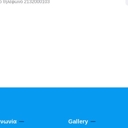
το τηλέφωνο 2132000103
ινωνία
Gallery