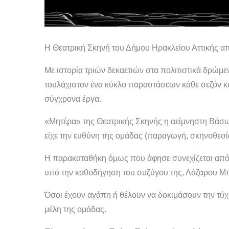
Η Θεατρική Σκηνή του Δήμου Ηρακλείου Αττικής απ
Με ιστορία τριών δεκαετιών στα πολιτιστικά δρώμε
τουλάχιστον ένα κύκλο παραστάσεων κάθε σεζόν κυ
σύγχρονα έργα.
«Μητέρα» της Θεατρικής Σκηνής η αείμνηστη Βάσ
είχε την ευθύνη της ομάδας (παραγωγή, σκηνοθεσί
Η παρακαταθήκη όμως που άφησε συνεχίζεται από 
υπό την καθοδήγηση του συζύγου της, Λάζαρου Μπ
Όσοι έχουν αγάπη ή θέλουν να δοκιμάσουν την τύχη
μέλη της ομάδας.