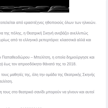
οτελείται από ερασιτέχνες ηθοποιούς όλων των ηλικιών.
να της πόλης, η Θεατρική Σκηνή ανεβάζει ανελλιπώς
ρίως από το ελληνικό ρεπερτόριο: κλασσικά αλλά και
ω Παπαθεοδώρου – Μπελίτση, η οποία δημιούργησε και
α) έως τον απροσδόκητο θάνατό της το 2018.
τους μαθητές της, όλη την ομάδα της Θεατρικής Σκηνής
ελίτση.
 τους στο θεατρικό σανίδι μπορούν να γίνουν και αυτοί