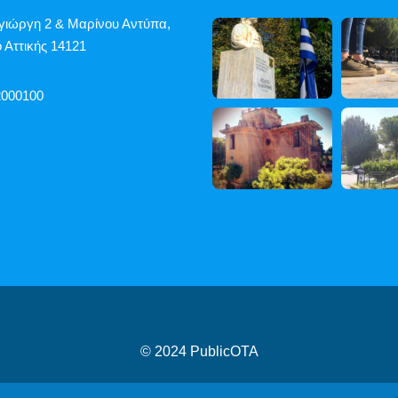
γιώργη 2 & Μαρίνου Αντύπα,
 Αττικής 14121
2000100
© 2024
PublicOTA
ροβασιμότητας
|
Cookies
|
Πολιτική Προστασίας Προσωπικών