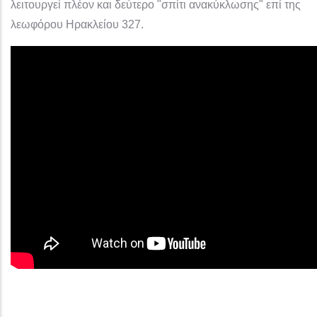
λειτουργεί πλέον και δεύτερο "σπίτι ανακύκλωσης" επί της
λεωφόρου Ηρακλείου 327.