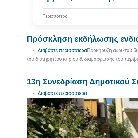
Περισσότερα
Πρόσκληση εκδήλωσης ενδι
για το Πρόσκληση εκδ
Διαβάστε περισσότερα
Προκήρυξη ανοικτού διε
του διατηρητέου κτιρίου & διαμόρφωσης του περι
13η Συνεδρίαση Δημοτικού Συ
για το 13η Συνεδρίαση 
Διαβάστε περισσότερα