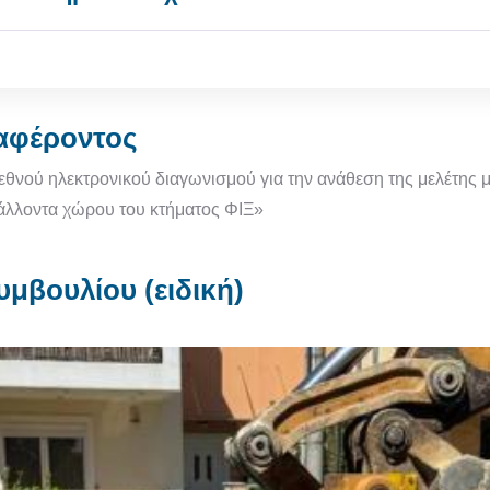
αφέροντος
ήλωσης ενδιαφέροντος
θνού ηλεκτρονικού διαγωνισμού για την ανάθεση της μελέτης μ
βάλλοντα χώρου του κτήματος ΦΙΞ»
μβουλίου (ειδική)
Δημοτικού Συμβουλίου (ειδική)