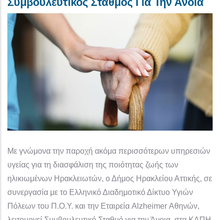
Συμβουλευτικός Σταθμός Για Την Άνοια
Με γνώμονα την παροχή ακόμα περισσότερων υπηρεσιών
υγείας για τη διασφάλιση της ποιότητας ζωής των
ηλικιωμένων Ηρακλειωτών, ο Δήμος Ηρακλείου Αττικής, σε
συνεργασία με το Ελληνικό Διαδημοτικό Δίκτυο Υγιών
Πόλεων του Π.Ο.Υ. και την Εταιρεία Alzheimer Αθηνών,
λειτουργεί Συμβουλευτικό Σταθμό για την Άνοια, στα ΚΑΠΗ