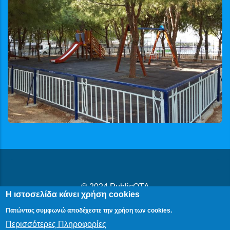
© 2024
PublicOTA
Η ιστοσελίδα κάνει χρήση cookies
Δήλωση Προβασιμότητας
|
Cookies
|
Πολιτική Προστασίας
Πατώντας συμφωνώ αποδέχεστε την χρήση των cookies.
Προσωπικών Δεδομένων
Περισσότερες Πληροφορίες