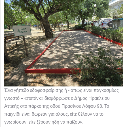
Ένα γήπεδο εδαφοσφαίρισης ή - όπως είναι παγκοσμίως
γνωστό – «πετάνκ» διαμόρφωσε ο Δήμος Ηρακλείου
Αττικής στο πάρκο της οδού Πρασίνου Λόφου 93. Το
παιχνίδι είναι δωρεάν για όλους, είτε θέλουν να το
γνωρίσουν, είτε ξέρουν ήδη να παίζουν.