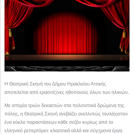
Η Θεατρική Σκηνή του Δήμου Ηρακλείου Αττικής
αποτελείται από ερασιτέχνες ηθοποιούς όλων των ηλικιών.
Με ιστορία τριών δεκαετιών στα πολιτιστικά δρώμενα της
πόλης, η Θεατρική Σκηνή ανεβάζει ανελλιπώς τουλάχιστον
ένα κύκλο παραστάσεων κάθε σεζόν κυρίως από το
ελληνικό ρεπερτόριο: κλασσικά αλλά και σύγχρονα έργα.