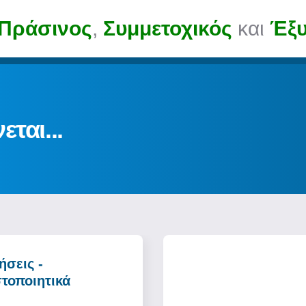
Πράσινος
,
Συμμετοχικός
και
Έξ
ται...
ήσεις -
Αιτήσεις Κοινωνικ
τοποιητικά
Υπηρεσίας