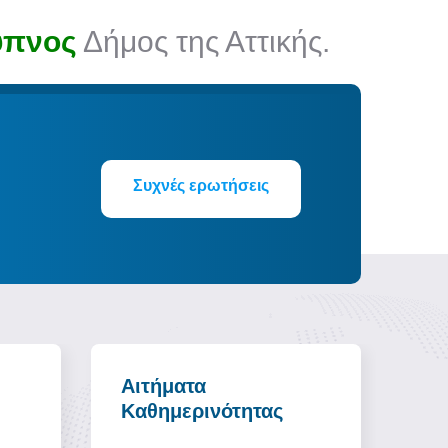
υπνος
Δήμος της Αττικής.
Συχνές ερωτήσεις
ής
Αιτήματα
Go
Καθημερινότητας