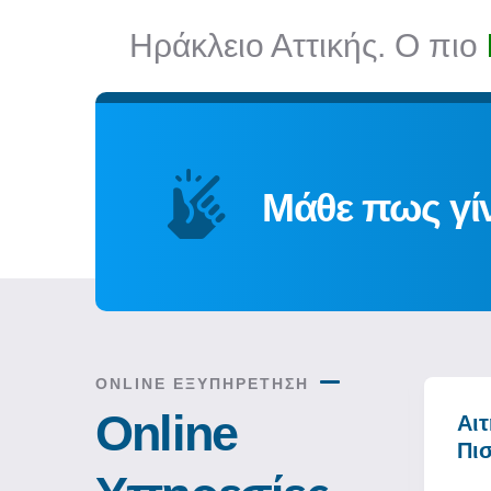
Ηράκλειο Αττικής. Ο πιο
Μάθε πως γίνε
ONLINE ΕΞΥΠΗΡΕΤΗΣΗ
Online
ΚΕΠ Υγείας
Αιτ
Πισ