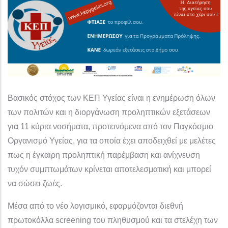
Βασικός στόχος των ΚΕΠ Υγείας είναι η ενημέρωση όλων
των πολιτών και η διοργάνωση προληπτικών εξετάσεων
για 11 κύρια νοσήματα, προτεινόμενα από τον Παγκόσμιο
Οργανισμό Υγείας, για τα οποία έχει αποδειχθεί με μελέτες
πως η έγκαιρη προληπτική παρέμβαση και ανίχνευση
τυχόν συμπτωμάτων κρίνεται αποτελεσματική και μπορεί
να σώσει ζωές.
Μέσα από το νέο λογισμικό, εφαρμόζονται διεθνή
πρωτοκόλλα screening του πληθυσμού και τα στελέχη των