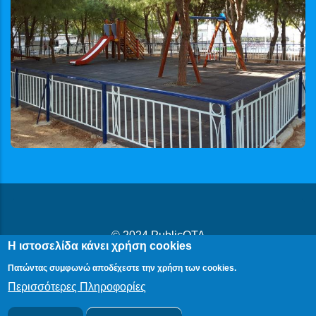
© 2024
PublicOTA
Η ιστοσελίδα κάνει χρήση cookies
Δήλωση Προβασιμότητας
|
Cookies
|
Πολιτική Προστασίας
Πατώντας συμφωνώ αποδέχεστε την χρήση των cookies.
Προσωπικών Δεδομένων
Περισσότερες Πληροφορίες