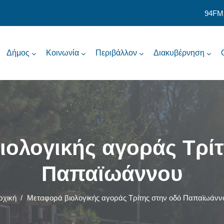
94FM
Δήμος
Κοινωνία
Περιβάλλον
Διακυβέρνηση
ιολογικής αγοράς Τρίτ
Παπαϊωάννου
ρχική
/
Μεταφορά βιολογικής αγοράς Τρίτης στην οδό Παπαϊωάνν