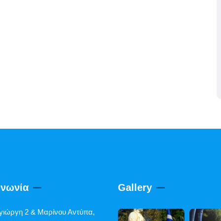
ινωνία
Gallery
γιώργη 2 & Μαρίνου Αντύπα,