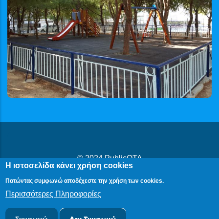
© 2024
PublicOTA
Η ιστοσελίδα κάνει χρήση cookies
Δήλωση Προβασιμότητας
|
Cookies
|
Πολιτική Προστασίας
Πατώντας συμφωνώ αποδέχεστε την χρήση των cookies.
Προσωπικών Δεδομένων
Περισσότερες Πληροφορίες
Συμφωνώ
Δεν Συμφωνώ